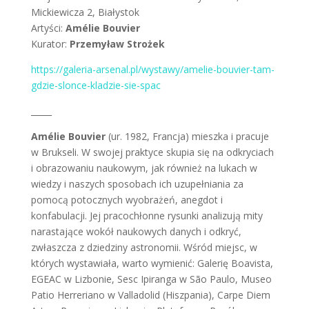
Mickiewicza 2, Białystok
Artyści:
Amélie Bouvier
Kurator:
Przemyław Strożek
https://galeria-arsenal.pl/wystawy/amelie-bouvier-tam-
gdzie-slonce-kladzie-sie-spac
_____
Amélie Bouvier
(ur. 1982, Francja) mieszka i pracuje
w Brukseli. W swojej praktyce skupia się na odkryciach
i obrazowaniu naukowym, jak również na lukach w
wiedzy i naszych sposobach ich uzupełniania za
pomocą potocznych wyobrażeń, anegdot i
konfabulacji. Jej pracochłonne rysunki analizują mity
narastające wokół naukowych danych i odkryć,
zwłaszcza z dziedziny astronomii. Wśród miejsc, w
których wystawiała, warto wymienić: Galerię Boavista,
EGEAC w Lizbonie, Sesc Ipiranga w São Paulo, Museo
Patio Herreriano w Valladolid (Hiszpania), Carpe Diem