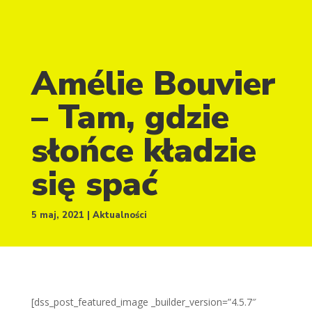
Amélie Bouvier
– Tam, gdzie
słońce kładzie
się spać
5 maj, 2021
Aktualności
[dss_post_featured_image _builder_version=”4.5.7″