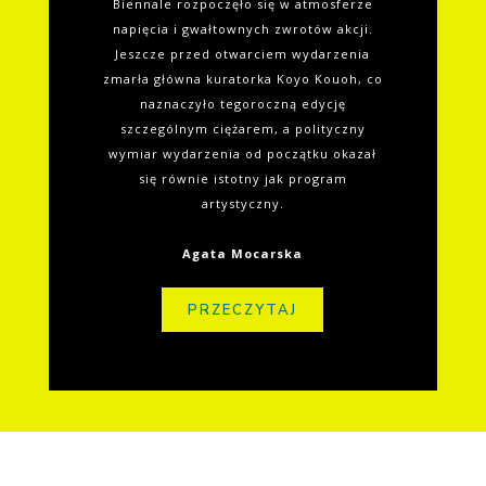
Biennale rozpoczęło się w atmosferze
napięcia i gwałtownych zwrotów akcji.
Jeszcze przed otwarciem wydarzenia
zmarła główna kuratorka Koyo Kouoh, co
naznaczyło tegoroczną edycję
szczególnym ciężarem, a polityczny
wymiar wydarzenia od początku okazał
się równie istotny jak program
artystyczny.
Agata Mocarska
PRZECZYTAJ