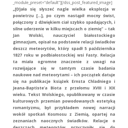
_module_preset=”default”][/dss_post_featured_image]
„[D]ała się słyszeć nagle wielka eksplozja w
powietrzu […], po czym nastąpił mocny świst,
połączony z dźwiękiem ciał szybko spadających, i
silne uderzenie w kilku miejscach o ziemię” – tak
Jan Wolski, nauczyciel białostockiego
gimnazjum, opisał na podstawie relacji świadków
deszcz meteorytów, który spadł 5 października
1827 roku w podbiałostockiej wsi Fasty. Relacja
ta miała ogromne znaczenie z uwagi na
rozwijające się w tamtym czasie badania
naukowe nad meteorytami – ich początek datuje
się na publikacje książek Ernsta Chladniego i
Jeana-Baptiste’a Biota z przełomu XVIII i XIX
wieku. Tekst Wolskiego, opublikowany w czasie
kulturowych przemian powodowanych estetyką
romantyzmu, był przykładem nowej narracji
wokół spotkań Kosmosu z Ziemią, opartej na
zeznaniach naocznych świadków. Relacje o
deszczach meteorytów przyczyniły się do