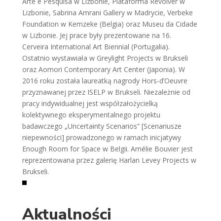
Arte e Pesquisa w Lizbonie, Plataforma Revólver w
Lizbonie, Sabrina Amrani Gallery w Madrycie, Verbeke
Foundation w Kemzeke (Belgia) oraz Museu da Cidade
w Lizbonie. Jej prace były prezentowane na 16.
Cerveira International Art Biennial (Portugalia).
Ostatnio wystawiała w Greylight Projects w Brukseli
oraz Aomori Contemporary Art Center (Japonia). W
2016 roku została laureatką nagrody Hors-d’Oeuvre
przyznawanej przez ISELP w Brukseli. Niezależnie od
pracy indywidualnej jest współzałożycielką
kolektywnego eksperymentalnego projektu
badawczego „Uncertainty Scenarios” [Scenariusze
niepewności] prowadzonego w ramach inicjatywy
Enough Room for Space w Belgii. Amélie Bouvier jest
reprezentowana przez galerię Harlan Levey Projects w
Brukseli.
Aktualności