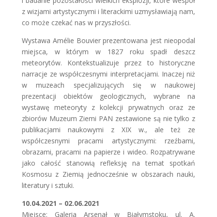
i badanie pozostałości wielkich eksplozji, które wespół
z wizjami artystycznymi i literackimi uzmysławiają nam,
co może czekać nas w przyszłości.
Wystawa Amélie Bouvier prezentowana jest nieopodal
miejsca, w którym w 1827 roku spadł deszcz
meteorytów. Kontekstualizuje przez to historyczne
narracje ze współczesnymi interpretacjami. Inaczej niż
w muzeach specjalizujących się w naukowej
prezentacji obiektów geologicznych, wybrane na
wystawę meteoryty z kolekcji prywatnych oraz ze
zbiorów Muzeum Ziemi PAN zestawione są nie tylko z
publikacjami naukowymi z XIX w., ale też ze
współczesnymi pracami artystycznymi: rzeźbami,
obrazami, pracami na papierze i wideo. Rozpatrywane
jako całość stanowią refleksję na temat spotkań
Kosmosu z Ziemią jednocześnie w obszarach nauki,
literatury i sztuki.
10.04.2021 – 02.06.2021
Miejsce: Galeria Arsenał w Białymstoku, ul. A.