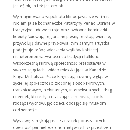
jesteś ok, ja też jestem ok.
Wyimaginowana wspólnota kłir pojawia się w filmie
Niolam ja se kochaneczke Katarzyny Perlak. Ubrane w
tradycyjne ludowe stroje oraz ozdobne kominiarki
kobiety śpiewają regionalne pieśni, recytują wiersze,
przywołują dawne przysłowia, tym samym artystka
podejmuje próbę włączenia wątków kobiecej
nieheteronormatywności do tradycji i folkloru.
Współczesną kłirową społeczność przedstawia w
swoich zdjęciach i wideo mieszkająca w Kanadzie
Kinga Michalska. Prace Kingi dają intymny wgląd w
życie jej społeczności złożonej z osób kłirowych,
transpłciowych, niebinarnych, interseksualnych i drag
queenek, które żyją otaczają się miłością, troską,
rodząc i wychowując dzieci, oddając się rytuałom
codzienności.
Wystawę zamykają prace artystek poruszających
obecność par nieheteronormatywnych w przestrzeni