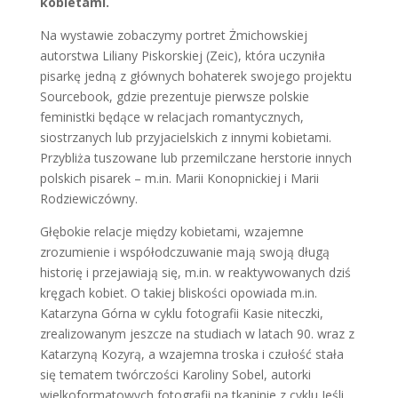
kobietami.
Na wystawie zobaczymy portret Żmichowskiej
autorstwa Liliany Piskorskiej (Zeic), która uczyniła
pisarkę jedną z głównych bohaterek swojego projektu
Sourcebook, gdzie prezentuje pierwsze polskie
feministki będące w relacjach romantycznych,
siostrzanych lub przyjacielskich z innymi kobietami.
Przybliża tuszowane lub przemilczane herstorie innych
polskich pisarek – m.in. Marii Konopnickiej i Marii
Rodziewiczówny.
Głębokie relacje między kobietami, wzajemne
zrozumienie i współodczuwanie mają swoją długą
historię i przejawiają się, m.in. w reaktywowanych dziś
kręgach kobiet. O takiej bliskości opowiada m.in.
Katarzyna Górna w cyklu fotografii Kasie niteczki,
zrealizowanym jeszcze na studiach w latach 90. wraz z
Katarzyną Kozyrą, a wzajemna troska i czułość stała
się tematem twórczości Karoliny Sobel, autorki
wielkoformatowych fotografii na tkaninie z cyklu Jeśli