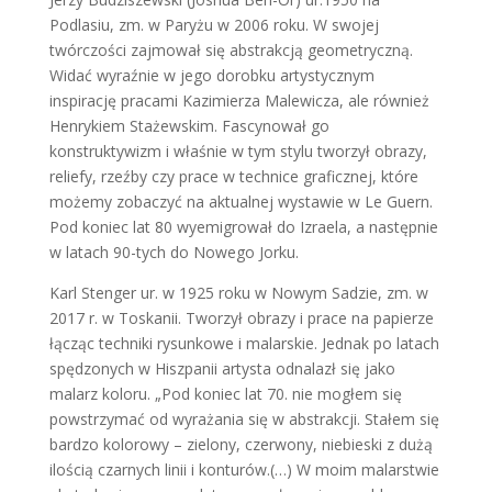
Podlasiu, zm. w Paryżu w 2006 roku. W swojej
twórczości zajmował się abstrakcją geometryczną.
Widać wyraźnie w jego dorobku artystycznym
inspirację pracami Kazimierza Malewicza, ale również
Henrykiem Stażewskim. Fascynował go
konstruktywizm i właśnie w tym stylu tworzył obrazy,
reliefy, rzeźby czy prace w technice graficznej, które
możemy zobaczyć na aktualnej wystawie w Le Guern.
Pod koniec lat 80 wyemigrował do Izraela, a następnie
w latach 90-tych do Nowego Jorku.
Karl Stenger ur. w 1925 roku w Nowym Sadzie, zm. w
2017 r. w Toskanii. Tworzył obrazy i prace na papierze
łącząc techniki rysunkowe i malarskie. Jednak po latach
spędzonych w Hiszpanii artysta odnalazł się jako
malarz koloru. „Pod koniec lat 70. nie mogłem się
powstrzymać od wyrażania się w abstrakcji. Stałem się
bardzo kolorowy – zielony, czerwony, niebieski z dużą
ilością czarnych linii i konturów.(…) W moim malarstwie