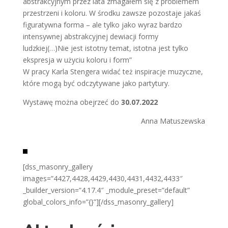
abstrakcyjnym przez lata zmagałem się z problemem
przestrzeni i koloru. W środku zawsze pozostaje jakaś
figuratywna forma – ale tylko jako wyraz bardzo
intensywnej abstrakcyjnej dewiacji formy
ludzkiej(…)Nie jest istotny temat, istotna jest tylko
ekspresja w użyciu koloru i form”
W pracy Karla Stengera widać też inspiracje muzyczne,
które mogą być odczytywane jako partytury.
Wystawę można obejrzeć do
30.07.2022
Anna Matuszewska
[dss_masonry_gallery
images=”4427,4428,4429,4430,4431,4432,4433″
_builder_version=”4.17.4″ _module_preset=”default”
global_colors_info=”{}”][/dss_masonry_gallery]