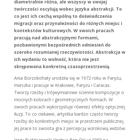
diametralnie różna, ale wszyscy w swojej
twórczości oscylują wobec języka abstrakcji. To
co jest ich cechą wspólną to doświadczenia
migracji oraz przynależności do różnych miejsc i
kontekstów kulturowych. W swoich pracach
pracują nad abstrakcyjnymi formami,
pozbawionymi bezpośrednich odniesień do
szeroko rozumianej rzeczywistości. Abstrakcja w
ich wydaniu to wolność, która nie jest
skrępowana konkretną czasoprzestrzenią.
Ania Borzobohaty urodziła się w 1972 roku w Paryżu,
mieszka i pracuje w Krakowie, Paryżu i Caracas.
Tworzy rzeźby i trójwymiarowe ścienne kompozycje o
mocnych kolorach i geometrycznych formach. W
swoich pracach wykorzystuje również efekty optycznej
iluzji. To co ciekawe, artystka bardzo często tworzy
rzeźby do konkretnych miejsc w przestrzeni publicznej.
Jej prace to swoista gra z percepcją wzrokową widzów.
Jerzy Budziszewski (Joshua Ben-Or) ur.1950 na