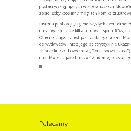
postaci występujących w scenariuszach Moore’a
sobie, żeby ktoś inny mógł ten komiks zilustrowa
Historia publikacji „Ligi niezwykłych dżentelmen
narysował jeszcze kilka tomów – spin-offów, na 
Obecnie „Liga…”, jest już domknięta, a sam Moor
do wydawców i nic z jego beletrystyki nie ukaz
zbiorze ku czci Lovecrafta „Cienie spoza czasu”)
nam Moore’a jako bardzo świadomego swojego w
Polecamy