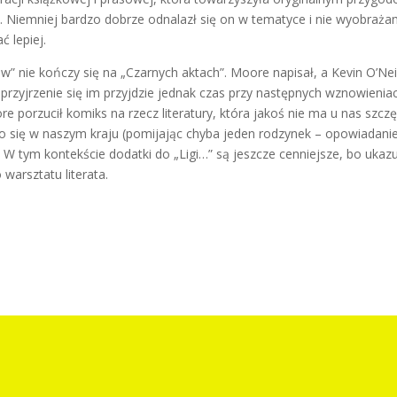
. Niemniej bardzo dobrze odnalazł się on w tematyce i nie wyobraż
ć lepiej.
ów” nie kończy się na „Czarnych aktach”. Moore napisał, a Kevin O’Neil
przyjrzenie się im przyjdzie jednak czas przy następnych wznowienia
e porzucił komiks na rzecz literatury, która jakoś nie ma u nas szczę
ało się w naszym kraju (pomijając chyba jeden rodzynek – opowiadani
. W tym kontekście dodatki do „Ligi…” są jeszcze cenniejsze, bo ukaz
arsztatu literata.