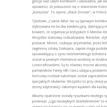
góruje nad całym komiksem i udowadnia, jak wsp
opowieści, że pokuszono się o stworzenie trzeci
„bonusów”. To słynne „Black Dossier”, w Polsce
Tytułowe „Czarne Akta” nie są typowym komiksem
stylizowana na teczkę ewidencyjną, zbierającą in
bowiem, że organizacja brytyjskich X-Menów dzi
Wszystko stanowią rozbudowane, literackie, st
postacie. Moore, szukając pryzmatów, przez któ
zaginioną sztukę Szekspira, zapiski maga podob
opowiadającą o życiu nieśmiertelnego bohatera n
został w pewnym momencie wcielony w struktur
Lovecraftowskimi. Są tu również mocne akcent
pamiętników Fanny Hill i rzecz udającą podziemn
Końcowy rozdział natomiast został zaprezent
specjalnych okularów. Wszystko to przy okazji 
strony edytorskiej i łakomym kąskiem dla każde
Albumy opatrzone zostały rysunkami niezłego r
ponieważ „Liga niezwykłych dżentelmenów” to w
zazwyczaj trzymają się co prawda z dala od ilus