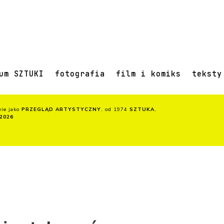
um SZTUKI
fotografia
film i komiks
teksty
wie jako
PRZEGLĄD ARTYSTYCZNY
, od 1974
SZTUKA
,
2026