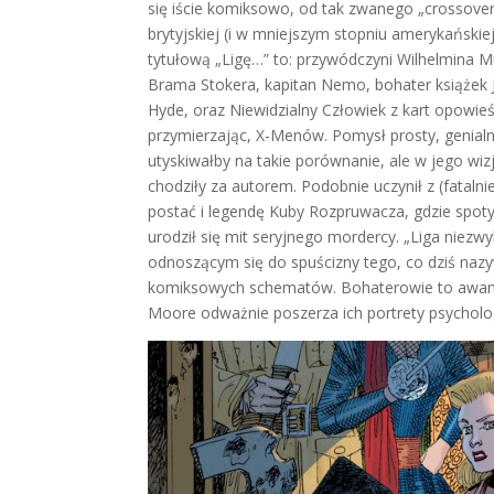
się iście komiksowo, od tak zwanego „crossover
brytyjskiej (i w mniejszym stopniu amerykańskie
tytułową „Ligę…” to: przywódczyni Wilhelmina Mu
Brama Stokera, kapitan Nemo, bohater książek Ju
Hyde, oraz Niewidzialny Człowiek z kart opowieś
przymierzając, X-Menów. Pomysł prosty, genialny
utyskiwałby na takie porównanie, ale w jego wi
chodziły za autorem. Podobnie uczynił z (fatal
postać i legendę Kuby Rozpruwacza, gdzie spotyk
urodził się mit seryjnego mordercy. „Liga niez
odnoszącym się do spuścizny tego, co dziś nazy
komiksowych schematów. Bohaterowie to awantur
Moore odważnie poszerza ich portrety psycholog