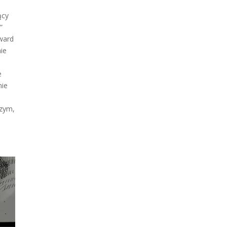
ący
”
dward
nie
e
nie
szym,