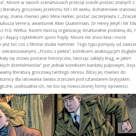
a”. Moore w swoich scenariuszach przeciął ścieżki postaci znanych z
j) literatury groszowej przełomu XIX i XX wieku. Bohaterowie stanowi
ray, znana również jako Mina Harker, postać zaczerpnięta z „Draculi
liusza Verne’a, awanturnik Allan Quatermain, Dr Henry Jekyll i Mr E
ci H.G. Wellsa. Razem tworzą organizację strukturalnie podobną do, 
 i dający czytelnikom sporo frajdy. Moore nie znosi kina i może
zji jest też coś z filmów studia Hammer. Tego typu pomysły od zawsz
nie zekranizowanym) „Prosto z piekła”, komiksem analizującym dogłęb
ały się znowu postacie historyczne, tworząc zaklęty krąg, w jakim
wykłych dżentelmenów” jest jednak komiksem bardziej pulpowym, lżej
wamy literaturą groszową tamtego okresu. Bliżej jej również do
nicy dla ratowania świata zrzeszeni pod sztandarem brytyjskim.
iczne, useksualnia ich, nie boi się nowoczesnej formy opowieści.