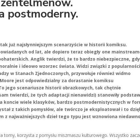
dżentelmenów.
a postmoderny.
tak już najsłynniejszym scenarzyście w historii komiksu.
owiadanych od lat, ale dopiero teraz obiegły one mainstrea
haterskich. Anglik twierdzi, że to bardzo niebezpieczne, gd
moralnie i ideowo wzorzec świata. Widzi związki z popularnośc
adzy w Stanach Zjednoczonych, przywołuje również widmo
e Moore jest odpowiedzialny za dorastanie komiksu
 To jego scenariusze historii obrazkowych, tak chętnie
sam twierdzi, że tych adaptacji nienawidzi) stanowiły podsta
a koncie wiele klasyków, bardzo postmodernistycznych w fo
zystał z takich pomysłów, ale twórczo je eksploatował i to dzię
m z najważniejszych dzieł tego typu jest wznowiona niedawn
 dwa tomy, korzysta z pomysłu miszmaszu kulturowego. Wszystko zacz