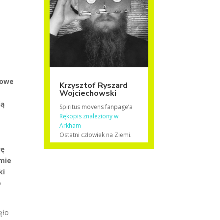
mowe
Krzysztof Ryszard
Wojciechowski
y
ią
Spiritus movens fanpage’a
Rękopis znaleziony w
Arkham
Ostatni człowiek na Ziemi.
wę
rmie
ki
o
ęło