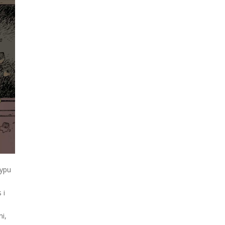
typu
 i
mi,