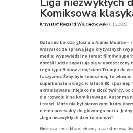
Liga niezwykłych 
Komiksowa klasyk
Krzysztof Ryszard Wojciechowski
8.11.2022
Ostatnio bardzo głośno o Alanie Moorze – i 
Wszystko za sprawą jego krytycznych (wyp
media) wypowiedzi na temat filmów superbo
dorośli ludzie zapatrują się w uproszczony 
tego typu filmów a dojściem Trumpa do wł
faszyzmu. Żeby było śmieszniej, to właśni
superbohaterskiego w latach 80. i później.
ekranizowane (niejako na złość twórcy, bo 
dla rozwoju kina komiksowego. Autor ma n
i treści. Może nie był pierwszym, który kor
niemu przesiąkły do głównego nurtu. Jedny
„Liga niezwykłych dżentelmenów”.
Niniejsza seria, której główny trzon stanowią