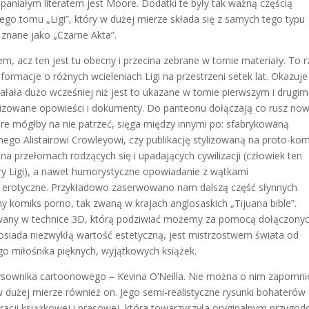
aniałym literatem jest Moore. Dodatki te były tak ważną częścią
ego tomu „Ligi”, który w dużej mierze składa się z samych tego typu
 znane jako „Czarne Akta”.
, acz ten jest tu obecny i przecina zebrane w tomie materiały. To r
formacje o różnych wcieleniach Ligi na przestrzeni setek lat. Okazuje
ałała dużo wcześniej niż jest to ukazane w tomie pierwszym i drugim
ylizowane opowieści i dokumenty. Do panteonu dołączają co rusz no
re mógłby na nie patrzeć, sięga między innymi po: sfabrykowaną
nego Alistairowi Crowleyowi, czy publikację stylizowaną na proto-kom
a przełomach rodzących się i upadających cywilizacji (człowiek ten
y Ligi), a nawet humorystyczne opowiadanie z wątkami
y erotyczne. Przykładowo zaserwowano nam dalszą część słynnych
y komiks porno, tak zwaną w krajach anglosaskich „Tijuana bible”.
owany w technice 3D, którą podziwiać możemy za pomocą dołączony
posiada niezwykłą wartość estetyczną, jest mistrzostwem świata od
go miłośnika pięknych, wyjątkowych książek.
ysownika cartoonowego – Kevina O’Neilla. Nie można o nim zapomni
 dużej mierze również on. Jego semi-realistyczne rysunki bohaterów
tracji książkowej i prasowej, która towarzyszyła oryginalnym przygo