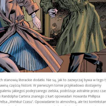
stanowią literackie dodatki. Nie są, jak to zazwyczaj bywa w tego 
rawną częścią historii. W pierwszym tomie przykładowo dostajemy
leniu jakiegoś podejrzanego zielska, podróżuje astralnie przez czas
mi Randolpha Cartera znanego z kart opowiadań Howarda Phillipsa
 Wellsa „Wehikuł Czasu”. Opowiadanie to atmosferą, ale też konteksta