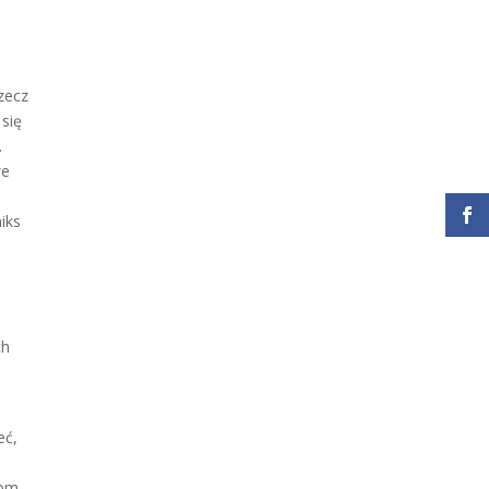
zecz
 się
.
we
iks
ch
eć,
dom