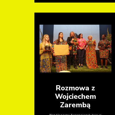
Rozmowa z
Wojciechem
Zarembą
Współczesny Europejczyk żyje w