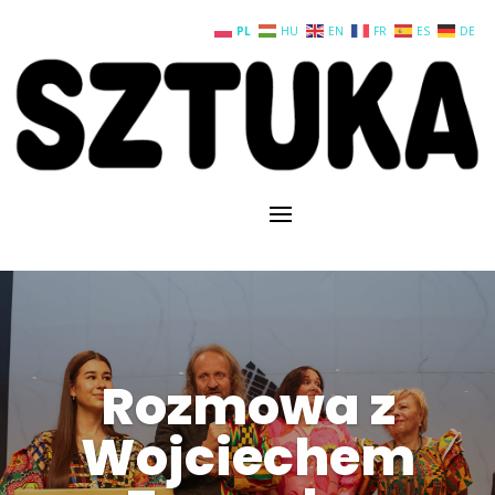
PL
HU
EN
FR
ES
DE
Rozmowa z
Wojciechem