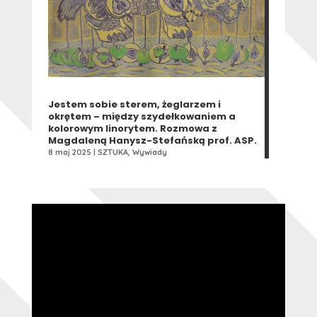
Jestem sobie sterem, żeglarzem i
okrętem – między szydełkowaniem a
kolorowym linorytem. Rozmowa z
Magdaleną Hanysz-Stefańską prof. ASP.
8 maj 2025
|
SZTUKA
,
Wywiady