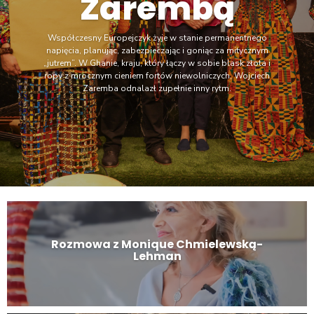
Zarembą
Współczesny Europejczyk żyje w stanie permanentnego
napięcia, planując, zabezpieczając i goniąc za mitycznym
„jutrem”. W Ghanie, kraju, który łączy w sobie blask złota i
ropy z mrocznym cieniem fortów niewolniczych, Wojciech
Zaremba odnalazł zupełnie inny rytm.
Rozmowa z Monique Chmielewską-
Lehman