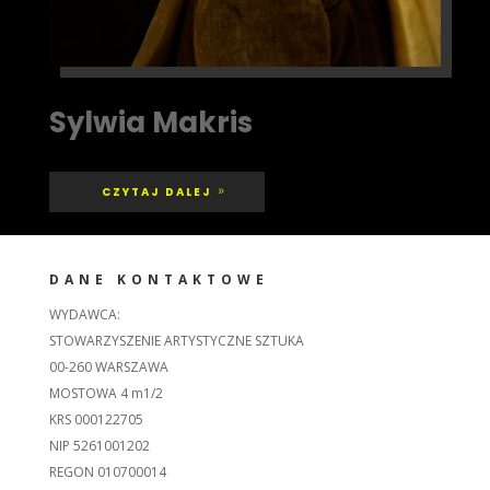
Sylwia Makris
CZYTAJ DALEJ
DANE KONTAKTOWE
WYDAWCA:
STOWARZYSZENIE ARTYSTYCZNE SZTUKA
00-260 WARSZAWA
MOSTOWA 4 m1/2
KRS 000122705
NIP 5261001202
REGON 010700014