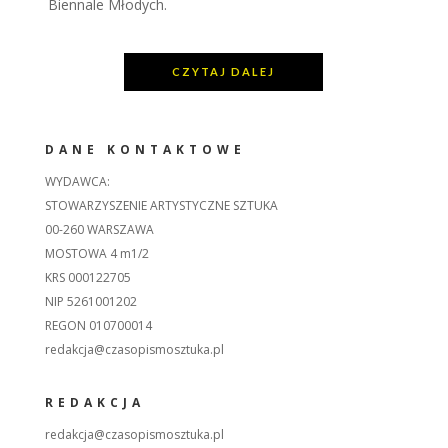
Biennale Młodych.
CZYTAJ DALEJ
DANE KONTAKTOWE
WYDAWCA:
STOWARZYSZENIE ARTYSTYCZNE SZTUKA
00-260 WARSZAWA
MOSTOWA 4 m1/2
KRS 000122705
NIP 5261001202
REGON 010700014
redakcja@czasopismosztuka.pl
REDAKCJA
redakcja@czasopismosztuka.pl