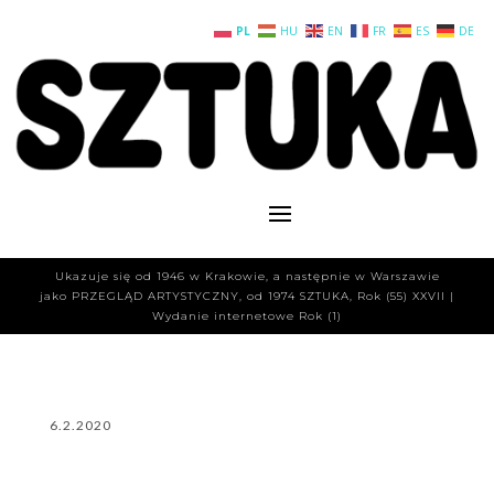
PL
HU
EN
FR
ES
DE
Ukazuje się od 1946 w Krakowie, a następnie w Warszawie
jako PRZEGLĄD ARTYSTYCZNY, od 1974 SZTUKA, Rok (55) XXVII |
Wydanie internetowe Rok (1)
6.2.2020