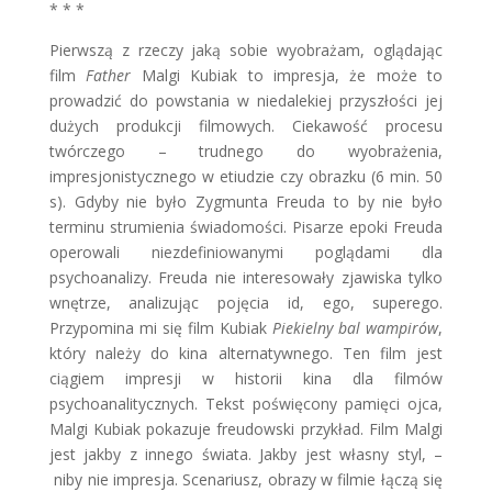
* * *
Pierwszą z rzeczy jaką sobie wyobrażam, oglądając
film
Father
Malgi Kubiak to impresja, że może to
prowadzić do powstania w niedalekiej przyszłości jej
dużych produkcji filmowych. Ciekawość procesu
twórczego – trudnego do wyobrażenia,
impresjonistycznego w etiudzie czy obrazku (6 min. 50
s). Gdyby nie było Zygmunta Freuda to by nie było
terminu strumienia świadomości. Pisarze epoki Freuda
operowali niezdefiniowanymi poglądami dla
psychoanalizy. Freuda nie interesowały zjawiska tylko
wnętrze, analizując pojęcia id, ego, superego.
Przypomina mi się film Kubiak
Piekielny bal wampirów
,
który należy do kina alternatywnego. Ten film jest
ciągiem impresji w historii kina dla filmów
psychoanalitycznych. Tekst poświęcony pamięci ojca,
Malgi Kubiak pokazuje freudowski przykład. Film Malgi
jest jakby z innego świata. Jakby jest własny styl, –
niby nie impresja. Scenariusz, obrazy w filmie łączą się