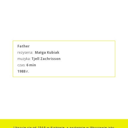
Father
reżyseria:
Małga Kubiak
muzyka:
Tjell Zachrisson
czas:
6 min
1988 r.
Ukazuje się od 1946 w Krakowie, a następnie w Warszawie jako