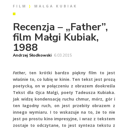
FILM
}
MAŁGA KUBIAK
Recenzja – „Father”,
film Małgi Kubiak,
1988
Andrzej Słodkowski
6.03
.2015
Father
, ten krótki bardzo piękny film to jest
właśnie to, co lubię w kinie. Ten tekst jest prozą
poetycką, on w połączeniu z obrazem dookreśla
Tekst dla Ojca Malgi, poety Tadeusza Kubiaka.
Jak widzę kondensację ruchu chmur, mórz, gór i
ten łagodny ruch, on jest przebity obrazem z
innego wymiaru. I to wskazuje na to, że to nie
jest po prostu kino impresyjne, i wraz z tekstem
zostaje to odczytane, to jest synteza tekstu z