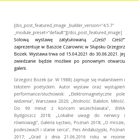
[dss_post_featured_image _builder_version=”4.5.7″
_module_preset=”default”][/dss_post_featured_image]
Solową wystawę zatytułowaną „
Cześć! Cześć!
”
zaprezentuje w Baszcie Czarownic w Słupsku Grzegorz
Bożek. Wystawa trwa od 15.04.2021 do 30.06.2021. Jej
zwiedzanie będzie możliwe po ponownym otwarciu
galerii.
Grzegorz Bożek (ur. W 1988) zajmuje się malarstwem i
tekstem poetyckim. Autor wystaw oraz wystąpień
performance/słuchowisk: „Elektromagnetyczne pole
widzenia”, Warszawa 2020; „Wolność. Babilon. Miłość.
Do 90 minut z końcem wszechświata”, BWA
Bydgoszcz 2018; „Lokalne uwagi do nerwicy i
równowagi”, Galeria Łęctwo, Poznań 2018; „O mrozie,
podeszwach i stanie serca”, Pies Andaluzyjski, Poznań
2017; „Grad z dnia 21.06.2016 roku w rejonie