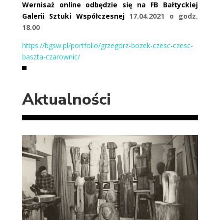
Wernisaż online odbędzie się na FB Bałtyckiej
Galerii Sztuki Współczesnej
17.04.2021 o godz.
18.00
https://bgsw.pl/portfolio/grzegorz-bozek-czesc-czesc-
baszta-czarownic/
Aktualności