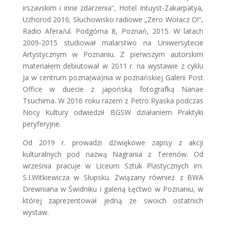
irszavskim i inne zdarzenia”, Hotel Intuyst-Zakarpatya,
Uzhorod 2016; Słuchowisko radiowe „Zero Wołacz O!”,
Radio Afera/ul. Podgórna 8, Poznań, 2015. W latach
2009-2015 studiował malarstwo na Uniwersytecie
Artystycznym w Poznaniu. Z pierwszym autorskim
materiałem debiutował w 2011 r. na wystawie z cyklu
Ja w centrum pozna(wa)nia w poznańskiej Galerii Post
Office w duecie z japońską fotografką Nanae
Tsuchima. W 2016 roku razem z Petro Ryaska podczas
Nocy Kultury odwiedził BGSW działaniem Praktyki
peryferyjne.
Od 2019 r. prowadzi dźwiękowe zapisy z akcji
kulturalnych pod nazwą Nagrania z Terenów. Od
września pracuje w Liceum Sztuk Plastycznych im.
S.I.Witkiewicza w Słupsku. Związany również z BWA
Drewniana w Świdniku i galerią Łęctwo w Poznaniu, w
której zaprezentował jedną ze swoich ostatnich
wystaw.