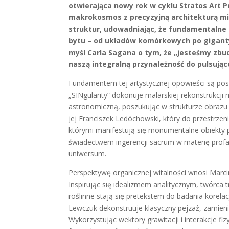
otwierająca nowy rok w cyklu Stratos Art P
makrokosmos z precyzyjną architekturą mi
struktur, udowadniając, że fundamentalne
bytu – od układów komórkowych po gigan
myśl Carla Sagana o tym, że „jesteśmy zbu
naszą integralną przynależność do pulsując
​Fundamentem tej artystycznej opowieści są pos
„SINgularity” dokonuje malarskiej rekonstrukcj
astronomiczną, poszukując w strukturze obrazu 
jej Franciszek Ledóchowski, który do przestrz
którymi manifestują się monumentalne obiekty p
świadectwem ingerencji sacrum w materię prof
uniwersum.
​Perspektywę organicznej witalności wnosi Marcin 
Inspirując się idealizmem analitycznym, twórca t
roślinne stają się pretekstem do badania korela
Lewczuk dekonstruuje klasyczny pejzaż, zamien
Wykorzystując wektory grawitacji i interakcje 