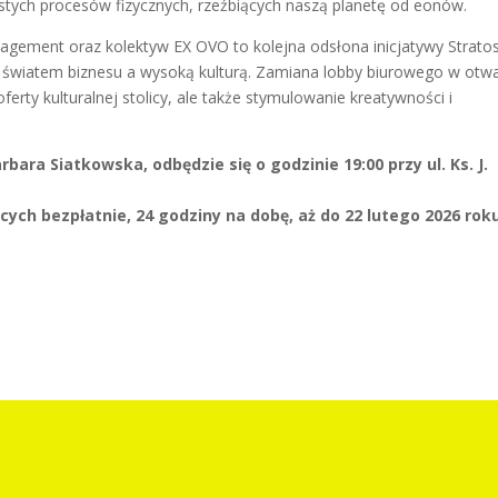
stych procesów fizycznych, rzeźbiących naszą planetę od eonów.
ement oraz kolektyw EX OVO to kolejna odsłona inicjatywy Stratos
zy światem biznesu a wysoką kulturą. Zamiana lobby biurowego w otw
ferty kulturalnej stolicy, ale także stymulowanie kreatywności i
bara Siatkowska, odbędzie się o godzinie 19:00 przy ul. Ks. J.
ych bezpłatnie, 24 godziny na dobę, aż do 22 lutego 2026 rok