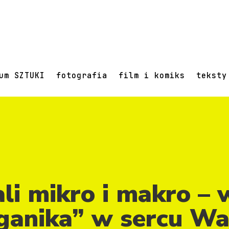
um SZTUKI
fotografia
film i komiks
teksty
ali mikro i makro –
ganika” w sercu W