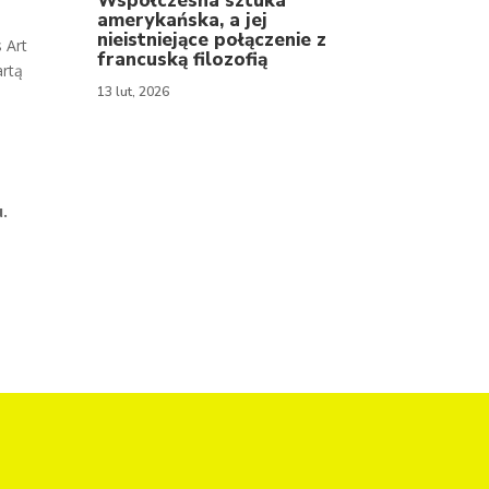
Współczesna sztuka
amerykańska, a jej
nieistniejące połączenie z
 Art
francuską filozofią
artą
13 lut, 2026
u.