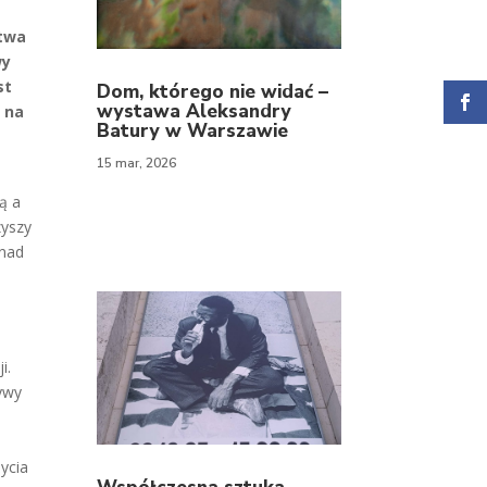
stwa
wy
st
Dom, którego nie widać –
wystawa Aleksandry
d na
Batury w Warszawie
15 mar, 2026
ą a
zyszy
 nad
i.
tywy
ycia