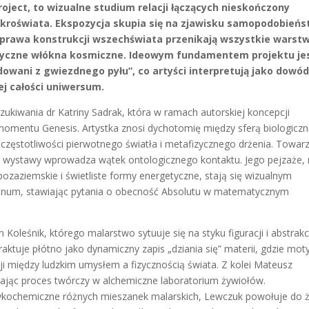
roject, to wizualne studium relacji łączących nieskończony
kroświata. Ekspozycja skupia się na zjawisku samopodobień
 prawa konstrukcji wszechświata przenikają wszystkie warst
tyczne włókna kosmiczne. Ideowym fundamentem projektu je
dowani z gwiezdnego pyłu”, co artyści interpretują jako dowó
ej całości uniwersum.
zukiwania dr Katriny Sadrak, która w ramach autorskiej koncepcji
i momentu Genesis. Artystka znosi dychotomię między sferą biologiczn
częstotliwości pierwotnego światła i metafizycznego drżenia. Towar
eni wystawy wprowadza wątek ontologicznego kontaktu. Jego pejzaże,
ozaziemskie i świetliste formy energetyczne, stają się wizualnym
anum, stawiając pytania o obecność Absolutu w matematycznym
Koleśnik, którego malarstwo sytuuje się na styku figuracji i abstrakcj
raktuje płótno jako dynamiczny zapis „dziania się” materii, gdzie mo
cji między ludzkim umysłem a fizycznością świata. Z kolei Mateusz
iając proces twórczy w alchemiczne laboratorium żywiołów.
fizykochemiczne różnych mieszanek malarskich, Lewczuk powołuje do ż