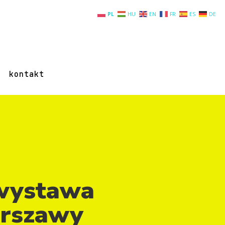
PL
HU
EN
FR
ES
DE
kontakt
 wystawa
arszawy