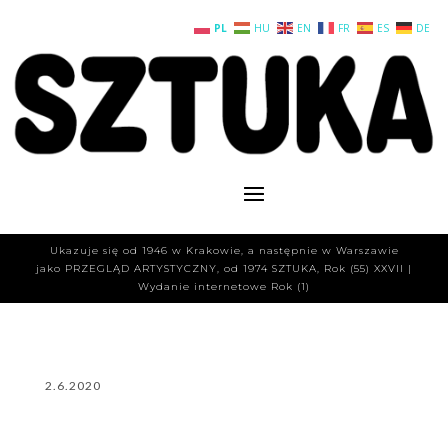
PL
HU
EN
FR
ES
DE
Ukazuje się od 1946 w Krakowie, a następnie w Warszawie
jako PRZEGLĄD ARTYSTYCZNY, od 1974 SZTUKA, Rok (55) XXVII |
Wydanie internetowe Rok (1)
2.6.2020