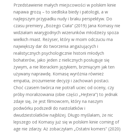
Przedstawienie małych miejscowości w polskim kinie
napawa grozą – to siedliska biedy i patologii, a w
najlepszym przypadku nudy i braku perspektyw. Do
czasu premiery „Bożego Ciała” (2019) Jana Komasy nie
widziałam wiarygodnych wizerunków młodzieży spoza
wielkich miast. Reżyser, który w moim odczuciu ma
największy dar do tworzenia angażujących i
realistycznych psychologicznie historii młodych
bohaterów, jako jeden z nielicznych posługuje się
żywym, a nie literackim językiem, brzmiącym jak ten
używany naprawdę. Komasę wyróżnia również
empatia, zrozumienie decyzji i zachowań postaci.
Choć czasem twórca nie potrafi uciec od oceny, czy
próby moralizowania (obie części „Hejtera”) to jednak
zdaje się, że jest filmowcem, który na naszym
podwórku podszedł do nastolatków i
dwudziestolatków najbliżej. Długo myślałam, że nic
lepszego od Komasy już się w polskim kinie coming of
age nie zdarzy. Aż zobaczyłam „Ostatni komers” (2020)