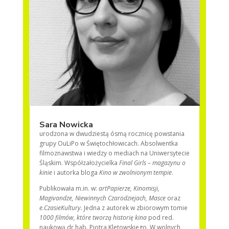
Sara Nowicka
urodzona w dwudziestą ósmą rocznicę powstania
grupy OuLiPo w Świętochłowicach. Absolwentka
filmoznawstwa i wiedzy o mediach na Uniwersytecie
Śląskim. Współzałożycielka
Final Girls – magazynu o
kinie
i autorka bloga
Kino w zwolnionym tempie
.
Publikowała m.in. w:
artPapierze, Kinomisji,
Magivandze, Niewinnych Czarodziejach, Masce
oraz
e.CzasieKultury.
Jedna z autorek w zbiorowym tomie
1000 filmów, które tworzą historię kina
pod red.
naukową dr hab. Piotra Kletowskiego. W wolnych