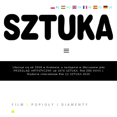
PL
HU
EN
FR
ES
DE
Ukazuje się od 1946 w Krakowie, a następnie w Warszawie jako
PRZEGLĄD ARTYSTYCZNY, od 1974 SZTUKA, Rok (55) XXVII |
Wydanie internetowe Rok (1) SZTUKA 2020
FILM
}
POPIOŁY I DIAMENTY