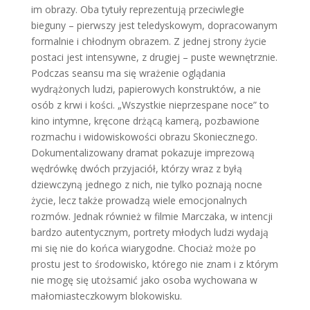
im obrazy. Oba tytuły reprezentują przeciwległe
bieguny – pierwszy jest teledyskowym, dopracowanym
formalnie i chłodnym obrazem. Z jednej strony życie
postaci jest intensywne, z drugiej – puste wewnętrznie.
Podczas seansu ma się wrażenie oglądania
wydrążonych ludzi, papierowych konstruktów, a nie
osób z krwi i kości. „Wszystkie nieprzespane noce” to
kino intymne, kręcone drżącą kamerą, pozbawione
rozmachu i widowiskowości obrazu Skoniecznego.
Dokumentalizowany dramat pokazuje imprezową
wędrówkę dwóch przyjaciół, którzy wraz z byłą
dziewczyną jednego z nich, nie tylko poznają nocne
życie, lecz także prowadzą wiele emocjonalnych
rozmów. Jednak również w filmie Marczaka, w intencji
bardzo autentycznym, portrety młodych ludzi wydają
mi się nie do końca wiarygodne. Chociaż może po
prostu jest to środowisko, którego nie znam i z którym
nie mogę się utożsamić jako osoba wychowana w
małomiasteczkowym blokowisku.