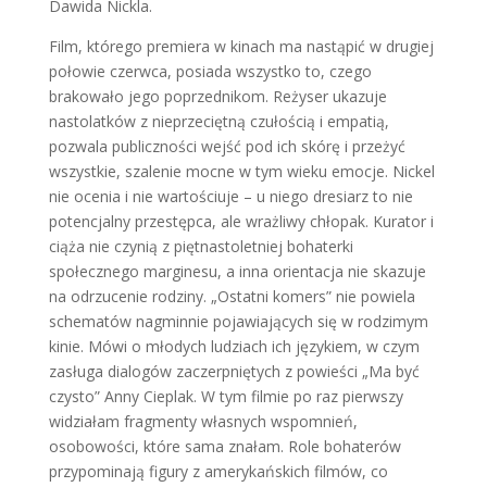
Dawida Nickla.
Film, którego premiera w kinach ma nastąpić w drugiej
połowie czerwca, posiada wszystko to, czego
brakowało jego poprzednikom. Reżyser ukazuje
nastolatków z nieprzeciętną czułością i empatią,
pozwala publiczności wejść pod ich skórę i przeżyć
wszystkie, szalenie mocne w tym wieku emocje. Nickel
nie ocenia i nie wartościuje – u niego dresiarz to nie
potencjalny przestępca, ale wrażliwy chłopak. Kurator i
ciąża nie czynią z piętnastoletniej bohaterki
społecznego marginesu, a inna orientacja nie skazuje
na odrzucenie rodziny. „Ostatni komers” nie powiela
schematów nagminnie pojawiających się w rodzimym
kinie. Mówi o młodych ludziach ich językiem, w czym
zasługa dialogów zaczerpniętych z powieści „Ma być
czysto” Anny Cieplak. W tym filmie po raz pierwszy
widziałam fragmenty własnych wspomnień,
osobowości, które sama znałam. Role bohaterów
przypominają figury z amerykańskich filmów, co