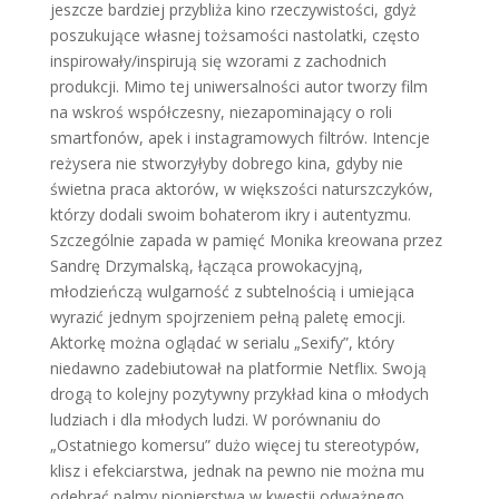
jeszcze bardziej przybliża kino rzeczywistości, gdyż
poszukujące własnej tożsamości nastolatki, często
inspirowały/inspirują się wzorami z zachodnich
produkcji. Mimo tej uniwersalności autor tworzy film
na wskroś współczesny, niezapominający o roli
smartfonów, apek i instagramowych filtrów. Intencje
reżysera nie stworzyłyby dobrego kina, gdyby nie
świetna praca aktorów, w większości naturszczyków,
którzy dodali swoim bohaterom ikry i autentyzmu.
Szczególnie zapada w pamięć Monika kreowana przez
Sandrę Drzymalską, łącząca prowokacyjną,
młodzieńczą wulgarność z subtelnością i umiejąca
wyrazić jednym spojrzeniem pełną paletę emocji.
Aktorkę można oglądać w serialu „Sexify”, który
niedawno zadebiutował na platformie Netflix. Swoją
drogą to kolejny pozytywny przykład kina o młodych
ludziach i dla młodych ludzi. W porównaniu do
„Ostatniego komersu” dużo więcej tu stereotypów,
klisz i efekciarstwa, jednak na pewno nie można mu
odebrać palmy pionierstwa w kwestii odważnego