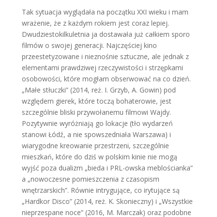
Tak sytuacja wyglądała na początku XXI wieku i mam
wrażenie, że z każdym rokiem jest coraz lepiej.
Dwudziestokilkuletnia ja dostawała już całkiem sporo
filmów o swojej generacji. Najczęściej kino
przeestetyzowane i nieznośnie sztuczne, ale jednak z
elementami prawdziwej rzeczywistości i strzępkami
osobowości, które mogłam obserwować na co dzień.
„Małe stłuczki” (2014, reż. I. Grzyb, A. Gowin) pod
względem gierek, które toczą bohaterowie, jest
szczególnie bliski przywołanemu filmowi Wajdy.
Pozytywnie wyróżniają go lokacje (tło wydarzeń
stanowi Łódź, a nie spowszedniała Warszawa) i
wiarygodne kreowanie przestrzeni, szczególnie
mieszkań, które do dziś w polskim kinie nie mogą
wyjść poza dualizm „bieda i PRL-owska meblościanka”
a „nowoczesne pomieszczenia z czasopism
wnętrzarskich”. Równie intrygujące, co irytujące są
„Hardkor Disco” (2014, reż. K. Skonieczny) i „Wszystkie
nieprzespane noce” (2016, M. Marczak) oraz podobne