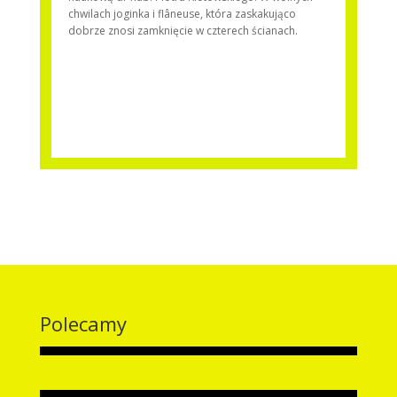
chwilach joginka i flâneuse, która zaskakująco
dobrze znosi zamknięcie w czterech ścianach.
Polecamy