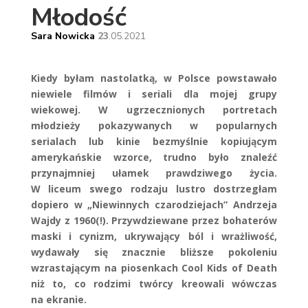
Młodość
Sara Nowicka
23
.05
.2021
Kiedy byłam nastolatką, w Polsce powstawało
niewiele filmów i seriali dla mojej grupy
wiekowej. W ugrzecznionych portretach
młodzieży pokazywanych w popularnych
serialach lub kinie bezmyślnie kopiującym
amerykańskie wzorce, trudno było znaleźć
przynajmniej ułamek prawdziwego życia.
W liceum swego rodzaju lustro dostrzegłam
dopiero w „Niewinnych czarodziejach” Andrzeja
Wajdy z 1960(!). Przywdziewane przez bohaterów
maski i cynizm, ukrywający ból i wrażliwość,
wydawały się znacznie bliższe pokoleniu
wzrastającym na piosenkach Cool Kids of Death
niż to, co rodzimi twórcy kreowali wówczas
na ekranie.