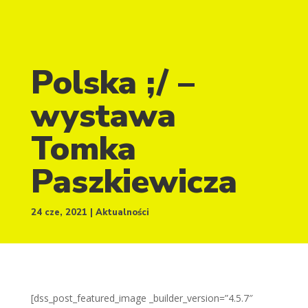
Polska ;/ –
wystawa
Tomka
Paszkiewicza
24 cze, 2021
Aktualności
[dss_post_featured_image _builder_version=”4.5.7″