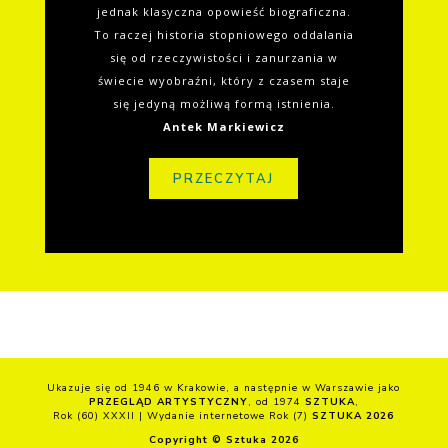
jednak klasyczna opowieść biograficzna.
To raczej historia stopniowego oddalania
się od rzeczywistości i zanurzania w
świecie wyobraźni, który z czasem staje
się jedyną możliwą formą istnienia.
Antek Markiewicz
PRZECZYTAJ
Ukazuje się od 1946 w Krakowie, a następnie w Warszawie jako
PRZEGLĄD ARTYSTYCZNY
, od 1974
SZTUKA
,
Rok (60) XXXII | Wydanie internetowe Rok (7)
SZTUKA 2026
Copyright © Sztuka 2026