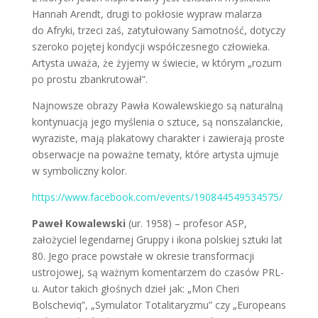
Hannah Arendt, drugi to pokłosie wypraw malarza
do Afryki, trzeci zaś, zatytułowany Samotność, dotyczy
szeroko pojętej kondycji współczesnego człowieka.
Artysta uważa, że żyjemy w świecie, w którym „rozum
po prostu zbankrutował”.
Najnowsze obrazy Pawła Kowalewskiego są naturalną
kontynuacją jego myślenia o sztuce, są nonszalanckie,
wyraziste, mają plakatowy charakter i zawierają proste
obserwacje na poważne tematy, które artysta ujmuje
w symboliczny kolor.
https://www.facebook.com/events/190844549534575/
Paweł Kowalewski
(ur. 1958) – profesor ASP,
założyciel legendarnej Gruppy i ikona polskiej sztuki lat
80. Jego prace powstałe w okresie transformacji
ustrojowej, są ważnym komentarzem do czasów PRL-
u. Autor takich głośnych dzieł jak: „Mon Cheri
Bolscheviq”, „Symulator Totalitaryzmu” czy „Europeans