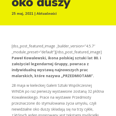
oko duszy
25 maj, 2021
Aktualności
[dss_post_featured_image _builder_version=”4.5.7″
_module_preset=”default”][/dss_post_featured_image]
Paweł Kowalewski, ikona polskiej sztuki lat 80. i
założyciel legendarnej Gruppy, powraca z
indywidualną wystawą najnowszych prac
malarskich, które nazywa „PRZEDMIOTAMI”.
28 maja w kieleckiej Galerii Sztuki Współczesnej
WINDA po raz pierwszy wystawione zostaną 32 płótna
Kowalewskiego. Prace na wystawie Przedmioty
przeznaczone do stymulowania życia umysłu, czyli
niewidzialne oko duszy składają się na trzy cykle,
z których jeden inspirowany jest tekstami myślicielki