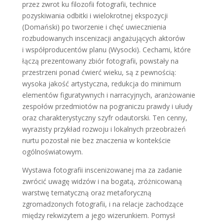
przez zwrot ku filozofii fotografii, technice
pozyskiwania odbitki i wielokrotnej ekspozycji
(Domański) po tworzenie i chęć uwiecznienia
rozbudowanych inscenizacji angażujących aktorów
i współproducentów planu (Wysocki). Cechami, które
łączą prezentowany zbiór fotografii, powstały na
przestrzeni ponad ćwierć wieku, są z pewnością:
wysoka jakość artystyczna, redukcja do minimum
elementów figuratywnych i narracyjnych, aranżowanie
zespołów przedmiotów na pograniczu prawdy i ułudy
oraz charakterystyczny szyfr odautorski. Ten cenny,
wyrazisty przykład rozwoju i lokalnych przeobrażeń
nurtu pozostał nie bez znaczenia w kontekście
ogólnoświatowym.
Wystawa fotografii inscenizowanej ma za zadanie
zwrócić uwagę widzów i na bogatą, zróżnicowaną
warstwę tematyczną oraz metaforyczną
zgromadzonych fotografii, i na relacje zachodzące
między rekwizytem a jego wizerunkiem. Pomysł