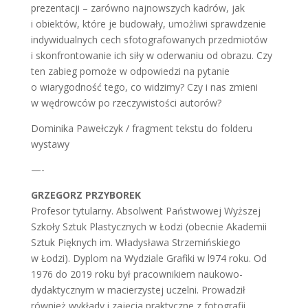
prezentacji – zarówno najnowszych kadrów, jak
i obiektów, które je budowały, umożliwi sprawdzenie
indywidualnych cech sfotografowanych przedmiotów
i skonfrontowanie ich siły w oderwaniu od obrazu. Czy
ten zabieg pomoże w odpowiedzi na pytanie
o wiarygodność tego, co widzimy? Czy i nas zmieni
w wędrowców po rzeczywistości autorów?
Dominika Pawełczyk / fragment tekstu do folderu
wystawy
—-
GRZEGORZ PRZYBOREK
Profesor tytularny. Absolwent Państwowej Wyższej
Szkoły Sztuk Plastycznych w Łodzi (obecnie Akademii
Sztuk Pięknych im. Władysława Strzemińskiego
w Łodzi). Dyplom na Wydziale Grafiki w l974 roku. Od
1976 do 2019 roku był pracownikiem naukowo-
dydaktycznym w macierzystej uczelni. Prowadził
również wykłady i zajęcia praktyczne z fotografii