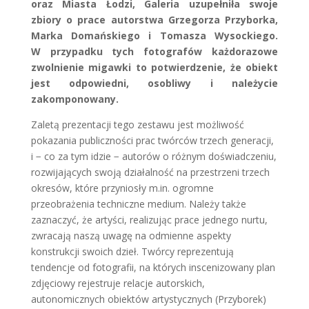
oraz Miasta Łodzi, Galeria uzupełniła swoje
zbiory o prace autorstwa Grzegorza Przyborka,
Marka Domańskiego i Tomasza Wysockiego.
W przypadku tych fotografów każdorazowe
zwolnienie migawki to potwierdzenie, że obiekt
jest odpowiedni, osobliwy i należycie
zakomponowany.
Zaletą prezentacji tego zestawu jest możliwość
pokazania publiczności prac twórców trzech generacji,
i − co za tym idzie − autorów o różnym doświadczeniu,
rozwijających swoją działalność na przestrzeni trzech
okresów, które przyniosły m.in. ogromne
przeobrażenia techniczne medium. Należy także
zaznaczyć, że artyści, realizując prace jednego nurtu,
zwracają naszą uwagę na odmienne aspekty
konstrukcji swoich dzieł. Twórcy reprezentują
tendencje od fotografii, na których inscenizowany plan
zdjęciowy rejestruje relacje autorskich,
autonomicznych obiektów artystycznych (Przyborek)