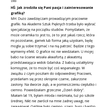
1993
HŚ: Jak zrodziła się Pani pasja i zainteresowanie
grafiką?
MH: Dużo zawdzięczam prowadzącym pracownie
grafiki. Na Akademii Sztuk Pięknych trzeba było wybrać
specjalizację na początku studiów. Pomyślałam, że
może ceramika to jest to, że to jest jakaś rzecz, która
mi pozostanie, garnek lub forma jaką uzyskam, będę
mogła ją sobie trzymać i na nią patrzeć. Będzie z tego
wymierny efekt. O grafice nic nie wiedziałam. U mojej
babci na ścianie wisiała akwafortą z akwatintą
przedstawiająca widok Gdańska. Z babcią ustaliłyśmy
komisyjnie, że to może być coś wspaniałego. W
związku z czym poszłam do odpowiedniej Pracowni,
przedarłam się przez okropnie czarne, zakurzone
zasłony. Na dworze ziąb, a w pomieszczeniu cieplutko i
ciemno. Powiedziałam grzecznie „Dzień dobry”.
Miałam lat 19, byłam młoda i nieśmiała, tuż po szkole
średniej. Nikt nie zwrócił na mnie żadnej uwagi, nie
zareagował. Ogólnie było ciemno, szaro, buro i bardzo