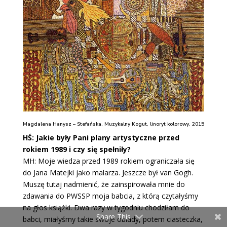
Magdalena Hanysz – Stefańska, Muzykalny Kogut, linoryt kolorowy, 2015
HŚ: Jakie były Pani plany artystyczne przed
rokiem 1989 i czy się spełniły?
MH: Moje wiedza przed 1989 rokiem ograniczała się
do Jana Matejki jako malarza. Jeszcze był van Gogh.
Muszę tutaj nadmienić, że zainspirowała mnie do
zdawania do PWSSP moja babcia, z którą czytałyśmy
na głos książki. Dwa razy w tygodniu chodziłam do
Share This
babci, miałyśmy takie swoje obiady, potem ciasteczka,