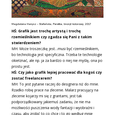
Magdalena Hanysz – Stefańska, Perełka, linoryt kolorowy, 2017
HŚ: Grafik jest trochę artystą i trochę
rzemieślnikiem czy zgadza się Pani z takim
stwierdzeniem?
MH: Może troszeczkę jest…musi być rzemieślnikiem,
bo technologia jest specyficzna. Trzeba te technologie
okiełznać, ale np. ja za bardzo o niej nie myślę, ona po
prostu jest.
HŚ: Czy jako grafik lepiej pracować dla kogoś czy
zostać freelancerem?
MH: To jest pytanie raczej do designera niż do mnie.
Rzadko robię prace na zlecenie. Malarz pracujący na
zlecenie kojarzy mi się z grantami, jest tak
podporządkowany jakiemuś zadaniu, że nie ma
możliwości puszczenia wody fantazji i wyobraźni i
czasu, aby zrobić to co chce i to go według mnie