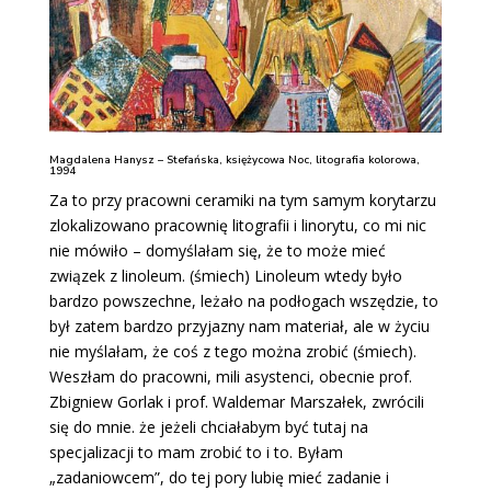
Magdalena Hanysz – Stefańska, księżycowa Noc, litografia kolorowa,
1994
Za to przy pracowni ceramiki na tym samym korytarzu
zlokalizowano pracownię litografii i linorytu, co mi nic
nie mówiło – domyślałam się, że to może mieć
związek z linoleum. (śmiech) Linoleum wtedy było
bardzo powszechne, leżało na podłogach wszędzie, to
był zatem bardzo przyjazny nam materiał, ale w życiu
nie myślałam, że coś z tego można zrobić (śmiech).
Weszłam do pracowni, mili asystenci, obecnie prof.
Zbigniew Gorlak i prof. Waldemar Marszałek, zwrócili
się do mnie. że jeżeli chciałabym być tutaj na
specjalizacji to mam zrobić to i to. Byłam
„zadaniowcem”, do tej pory lubię mieć zadanie i