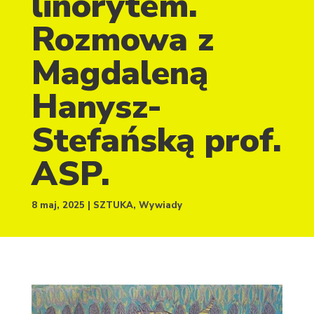
linorytem.
Rozmowa z
Magdaleną
Hanysz-
Stefańską prof.
ASP.
8 maj, 2025
SZTUKA
,
Wywiady