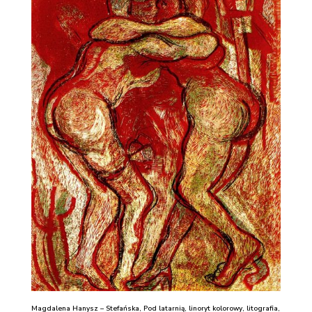
Magdalena Hanysz – Stefańska, Pod latarnią, linoryt kolorowy, litografia,