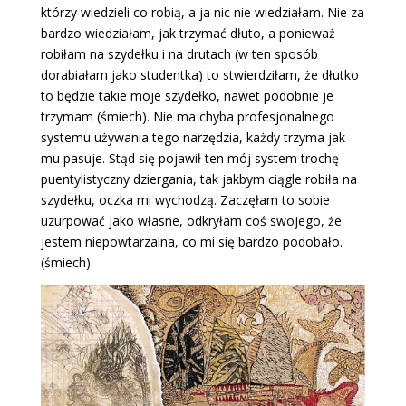
którzy wiedzieli co robią, a ja nic nie wiedziałam. Nie za
bardzo wiedziałam, jak trzymać dłuto, a ponieważ
robiłam na szydełku i na drutach (w ten sposób
dorabiałam jako studentka) to stwierdziłam, że dłutko
to będzie takie moje szydełko, nawet podobnie je
trzymam (śmiech). Nie ma chyba profesjonalnego
systemu używania tego narzędzia, każdy trzyma jak
mu pasuje. Stąd się pojawił ten mój system trochę
puentylistyczny dziergania, tak jakbym ciągle robiła na
szydełku, oczka mi wychodzą. Zaczęłam to sobie
uzurpować jako własne, odkryłam coś swojego, że
jestem niepowtarzalna, co mi się bardzo podobało.
(śmiech)