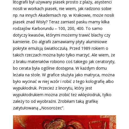
litografii był używany piasek prosto z plaży, asystenci
nosili w workach piasek, nie wiem, jak radzono sobie
np. na innych Akademiach np. w Krakowie, może nosili
piasek znad Wisły? Teraz zamiast pasku mamy kilka
rodzajów Karborundu – 100, 200, 400. To samo
dotyczy kwasów, którymi możemy trawić blachy czy
kamienie. Do algrafii zamawiamy płyty aluminiowe
pokryte emulsją światłoczułą. Przed 1989 rokiem o
takich rzeczach można było tylko marzyć. Ale wiem, że
z braku materiałów robiono coś takiego jak ceratoryty,
bo cerata była ogólnie dostępna. W każdym domu
leżała na stole. W grafice służyła jako matryca, można
było wycinać w niej wzór i robić z tego kolografię albo
wypukłodruk. Przecież z linorytu, który jest
wypukłodrukiem można zrobić też wklęsłodruk, tylko
zależy to od wyobraźni. Zrobiłam taką grafikę
zatytułowaną „Nosorożec”.