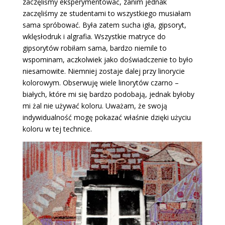
zaczęliśmy eksperymentować, zanim jednak
zaczęliśmy ze studentami to wszystkiego musiałam
sama spróbować. Była zatem sucha igła, gipsoryt,
wklęsłodruk i algrafia. Wszystkie matryce do
gipsorytów robiłam sama, bardzo niemile to
wspominam, aczkolwiek jako doświadczenie to było
niesamowite. Niemniej zostaje dalej przy linorycie
kolorowym. Obserwuję wiele linorytów czarno –
białych, które mi się bardzo podobają, jednak byłoby
mi żal nie używać koloru. Uważam, że swoją
indywidualność mogę pokazać właśnie dzięki użyciu
koloru w tej technice.