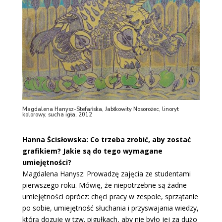
Magdalena Hanysz-Stefańska, Jabłkowity Nosorożec, linoryt
kolorowy, sucha igła, 2012
Hanna Ścisłowska: Co trzeba zrobić, aby zostać
grafikiem? Jakie są do tego wymagane
umiejętności?
Magdalena Hanysz: Prowadzę zajęcia ze studentami
pierwszego roku. Mówię, że niepotrzebne są żadne
umiejętności oprócz: chęci pracy w zespole, sprzątanie
po sobie, umiejętność słuchania i przyswajania wiedzy,
którą dozuję w tzw. pigułkach, aby nie było jej za dużo