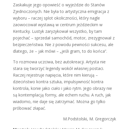
Zaskakuje jego opowieść o wyjeździe do Stanów
Zjednoczonych. Nie była to artystyczna emigracja z
wyboru – raczej splot okoliczności, który nagle
zaowocował wystawą w centrum jeździeckim w
Kentucky. Lustyk zaryzykował wszystko, by tam
pojechać – sprzedał samochód, motor, zrezygnował z
bezpieczeństwa. Nie z powodu pewności sukcesu, ale
dlatego, że – jak mówi – „jeśli gram, to do końca”.
To rozmowa uczciwa, bez autokreacji. Artysta nie
stara się tworzyć legendy wokół własnej postaci.
Raczej rejestruje napięcia, które nim kierują –
dzieciństwo kontra sztuka, impulsywność kontra
kontrola, konie jako ciało i jako rytm. Jego obrazy nie
są kontemplacją formy, ale echem ruchu. A ruch, jak
wiadomo, nie daje się zatrzymać. Można go tylko
próbować złapać.
M.Podstolski, M. Gregorczyk