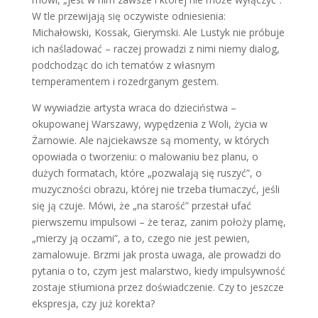
W tle przewijają się oczywiste odniesienia:
Michałowski, Kossak, Gierymski. Ale Lustyk nie próbuje
ich naśladować – raczej prowadzi z nimi niemy dialog,
podchodząc do ich tematów z własnym
temperamentem i rozedrganym gestem.
W wywiadzie artysta wraca do dzieciństwa –
okupowanej Warszawy, wypędzenia z Woli, życia w
Żarnowie. Ale najciekawsze są momenty, w których
opowiada o tworzeniu: o malowaniu bez planu, o
dużych formatach, które „pozwalają się ruszyć”, o
muzyczności obrazu, której nie trzeba tłumaczyć, jeśli
się ją czuje. Mówi, że „na starość” przestał ufać
pierwszemu impulsowi – że teraz, zanim położy plamę,
„mierzy ją oczami”, a to, czego nie jest pewien,
zamalowuje. Brzmi jak prosta uwaga, ale prowadzi do
pytania o to, czym jest malarstwo, kiedy impulsywność
zostaje stłumiona przez doświadczenie. Czy to jeszcze
ekspresja, czy już korekta?