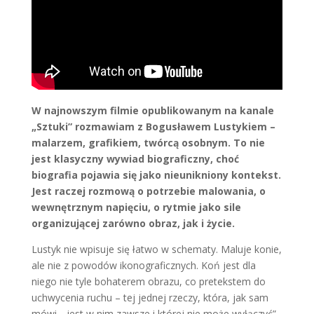
W najnowszym filmie opublikowanym na kanale
„Sztuki” rozmawiam z Bogusławem Lustykiem –
malarzem, grafikiem, twórcą osobnym. To nie
jest klasyczny wywiad biograficzny, choć
biografia pojawia się jako nieunikniony kontekst.
Jest raczej rozmową o potrzebie malowania, o
wewnętrznym napięciu, o rytmie jako sile
organizującej zarówno obraz, jak i życie.
Lustyk nie wpisuje się łatwo w schematy. Maluje konie,
ale nie z powodów ikonograficznych. Koń jest dla
niego nie tyle bohaterem obrazu, co pretekstem do
uchwycenia ruchu – tej jednej rzeczy, która, jak sam
mówi, „jest w nim zawsze i której nie może wyłączyć”.