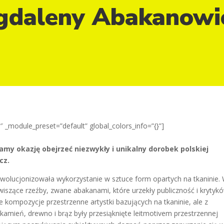
daleny Abakanowic
″ _module_preset=”default” global_colors_info=”{}”]
y okazję obejrzeć niezwykły i unikalny dorobek polskiej
cz.
ewolucjonizowała wykorzystanie w sztuce form opartych na tkaninie.
iszące rzeźby, zwane abakanami, które urzekły publiczność i krytyk
 kompozycje przestrzenne artystki bazujących na tkaninie, ale z
kamień, drewno i brąz były przesiąknięte leitmotivem przestrzennej