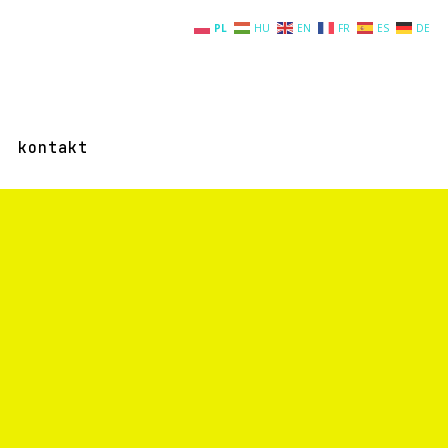
PL
HU
EN
FR
ES
DE
kontakt