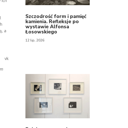
 ich
Szczodrość form i pamięć
t
kamienia. Refleksje po
ch
wystawie Alfonsa
ą, a
Łosowskiego
12 lip, 2026
vk
om