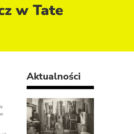
z w Tate
Aktualności
 W
ów