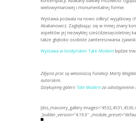
kontemplacji. Abakany dawały możliwość ogląda
wielowymiarowej i monumentalnej formie.
Wystawa pozwala na nowo odkryć wyjątkowy char
Abakanowicz. Zagłębiając się w mniej znany kont
aspektów jej niezwykłej sześćdziesięcioletniej 
także głęboko osobiste zainteresowania zjawiska
Wystawa w londyńskim Tate Modern
będzie trw
Zdjęcia prac są własnością Fundacji Marty Magd
autorskim.
Dziękujemy galerii
Tate Modern
za udostępnienie 
[dss_masonry_gallery images=”4532,4531,4530,4
_builder_version=”4.19.0″ _module_preset=”defaul