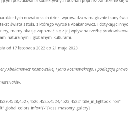
jącym poszukiwania subiektywnych doznań poprzez zanurzenie się w
akter tych nowatorskich dzieł i wprowadza w magicznie tkany świa
ekst świata sztuki, z którego wyrosła Abakanowicz, i dotykając inny
kariery, mamy okazję zapoznać się z jej wpływ na rzeźbę środowiskow
mi naturalnymi i globalnymi kulturami.
ała od 17 listopada 2022 do 21 maja 2023.
aleny Abakanowicz Kosmowskiej i Jana Kosmowskiego, i podlegają praw
materiałów.
529,4528,4527,4526,4525,4524,4523,4522″ title_in_lightbox=”on”
t” global_colors_info=”{}”][/dss_masonry_gallery]