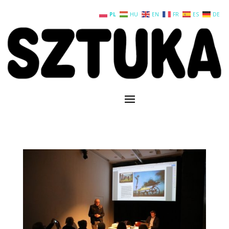
PL
HU
EN
FR
ES
DE