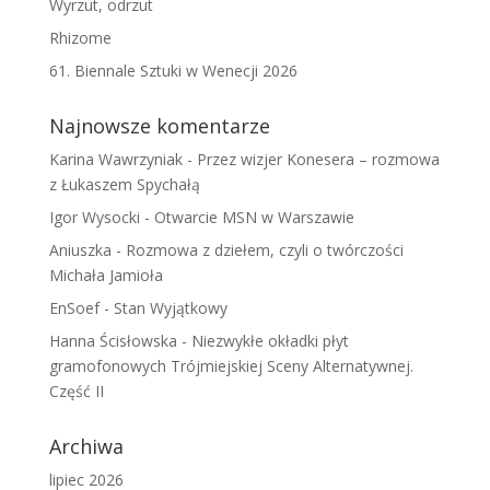
Wyrzut, odrzut
Rhizome
61. Biennale Sztuki w Wenecji 2026
Najnowsze komentarze
Karina Wawrzyniak
-
Przez wizjer Konesera – rozmowa
z Łukaszem Spychałą
Igor Wysocki
-
Otwarcie MSN w Warszawie
Aniuszka
-
Rozmowa z dziełem, czyli o twórczości
Michała Jamioła
EnSoef
-
Stan Wyjątkowy
Hanna Ścisłowska
-
Niezwykłe okładki płyt
gramofonowych Trójmiejskiej Sceny Alternatywnej.
Część II
Archiwa
lipiec 2026