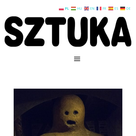
PL
HU
EN
FR
ES
DE