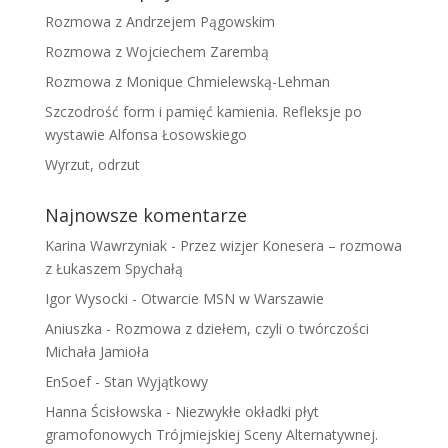
Rozmowa z Andrzejem Pągowskim
Rozmowa z Wojciechem Zarembą
Rozmowa z Monique Chmielewską-Lehman
Szczodrość form i pamięć kamienia. Refleksje po
wystawie Alfonsa Łosowskiego
Wyrzut, odrzut
Najnowsze komentarze
Karina Wawrzyniak
-
Przez wizjer Konesera – rozmowa
z Łukaszem Spychałą
Igor Wysocki
-
Otwarcie MSN w Warszawie
Aniuszka
-
Rozmowa z dziełem, czyli o twórczości
Michała Jamioła
EnSoef
-
Stan Wyjątkowy
Hanna Ścisłowska
-
Niezwykłe okładki płyt
gramofonowych Trójmiejskiej Sceny Alternatywnej.