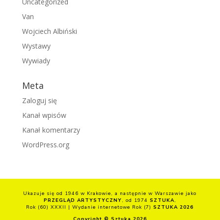
Uncategorized
Van
Wojciech Albiński
Wystawy
Wywiady
Meta
Zaloguj się
Kanał wpisów
Kanał komentarzy
WordPress.org
Ukazuje się od 1946 w Krakowie, a następnie w Warszawie jako
PRZEGLĄD ARTYSTYCZNY
, od 1974
SZTUKA
,
Rok (60) XXXII | Wydanie internetowe Rok (7)
SZTUKA 2026
Copyright © Sztuka 2026