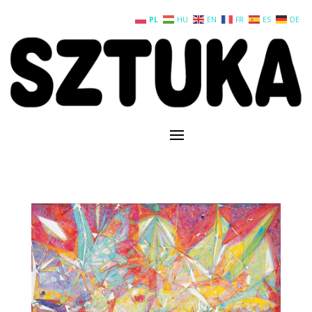
PL
HU
EN
FR
ES
DE