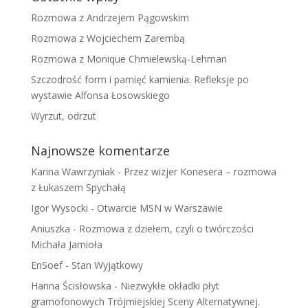
Rozmowa z Andrzejem Pągowskim
Rozmowa z Wojciechem Zarembą
Rozmowa z Monique Chmielewską-Lehman
Szczodrość form i pamięć kamienia. Refleksje po
wystawie Alfonsa Łosowskiego
Wyrzut, odrzut
Najnowsze komentarze
Karina Wawrzyniak
-
Przez wizjer Konesera – rozmowa
z Łukaszem Spychałą
Igor Wysocki
-
Otwarcie MSN w Warszawie
Aniuszka
-
Rozmowa z dziełem, czyli o twórczości
Michała Jamioła
EnSoef
-
Stan Wyjątkowy
Hanna Ścisłowska
-
Niezwykłe okładki płyt
gramofonowych Trójmiejskiej Sceny Alternatywnej.