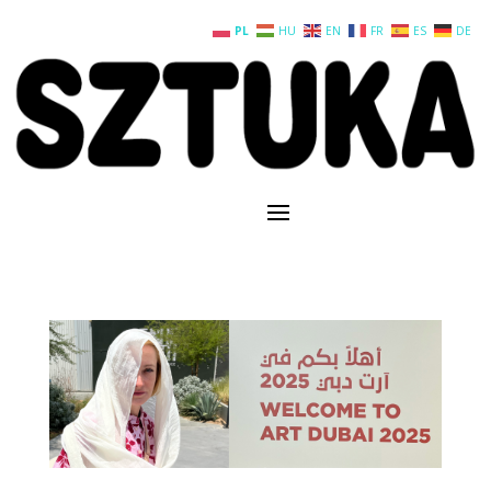
PL
HU
EN
FR
ES
DE