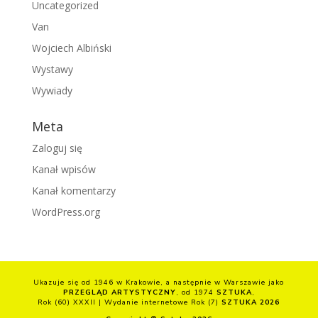
Uncategorized
Van
Wojciech Albiński
Wystawy
Wywiady
Meta
Zaloguj się
Kanał wpisów
Kanał komentarzy
WordPress.org
Ukazuje się od 1946 w Krakowie, a następnie w Warszawie jako
PRZEGLĄD ARTYSTYCZNY
, od 1974
SZTUKA
,
Rok (60) XXXII | Wydanie internetowe Rok (7)
SZTUKA 2026